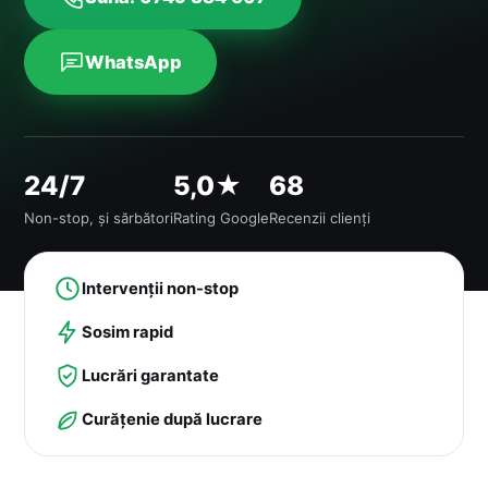
WhatsApp
24/7
5,0★
68
Non-stop, și sărbători
Rating Google
Recenzii clienți
Intervenții non-stop
Sosim rapid
Lucrări garantate
Curățenie după lucrare