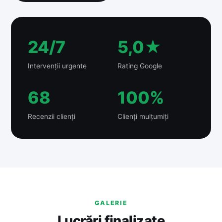
24/7
5,0★
Intervenții urgente
Rating Google
68
100%
Recenzii clienți
Clienți mulțumiți
GALERIE
Lucrări finalizate