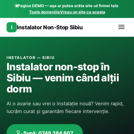
Pagina DEMO — așa ar putea arăta site-ul firmei tale
Toate domeniile
Vreau un site ca acesta
Instalator Non-Stop Sibiu
I
INSTALATOR — SIBIU
Instalator non-stop în
Sibiu — venim când alții
dorm
Ai o avarie sau vrei o instalație nouă? Venim rapid,
lucrăm curat și garantăm fiecare intervenție.
Sună: 0749 384 607