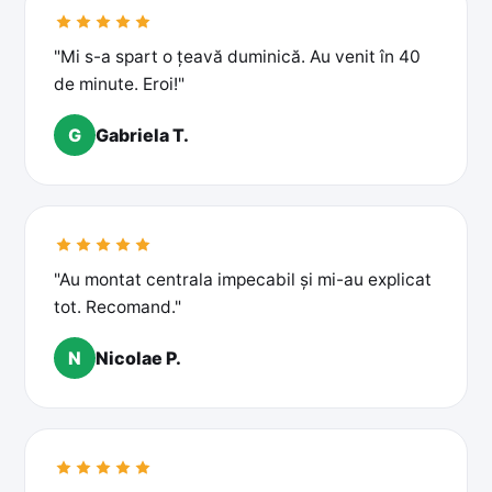
"Mi s-a spart o țeavă duminică. Au venit în 40
de minute. Eroi!"
G
Gabriela T.
"Au montat centrala impecabil și mi-au explicat
tot. Recomand."
N
Nicolae P.