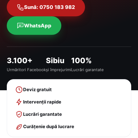
Sună: 0750 183 982
WhatsApp
3.100+
Sibiu
100%
Urmăritori Facebook
și împrejurimi
Lucrări garantate
Deviz gratuit
Intervenții rapide
Lucrări garantate
Curățenie după lucrare