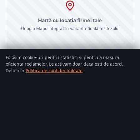
Hartă cu locația firmei tale
Google Maps integrat în varianta finală a site-ului
Folosim cookie-uri pentru statistici si pentru a masura
eficienta reclamelor. Le activam doar daca esti de acord.
Detalii in
Politica de confidentialitate
.
Acoperișuri Perfecte
A
Acoperișuri și renovări în Sibiu — lucrări
garantate.
Pagina demo de la
StickIt Web
Vezi toate domeniile