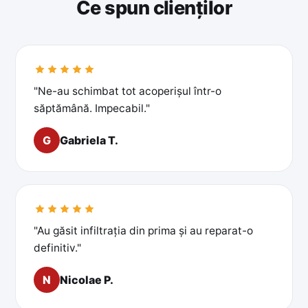
Ce spun clienților
"Ne-au schimbat tot acoperișul într-o
săptămână. Impecabil."
G
Gabriela T.
"Au găsit infiltrația din prima și au reparat-o
definitiv."
N
Nicolae P.