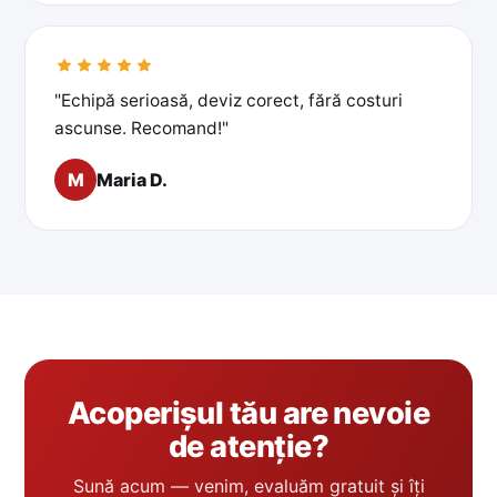
"Echipă serioasă, deviz corect, fără costuri
ascunse. Recomand!"
M
Maria D.
Acoperișul tău are nevoie
de atenție?
Sună acum — venim, evaluăm gratuit și îți