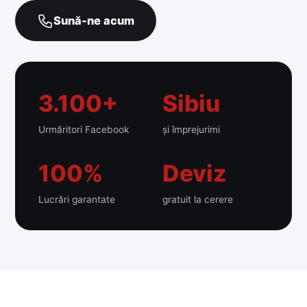
Sună-ne acum
3.100+
Sibiu
Urmăritori Facebook
și împrejurimi
100%
Deviz
Lucrări garantate
gratuit la cerere